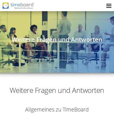
Home
Zeiterfassungssystem
Weitere Fragen und Antworten
Implementierung
Fragen Sie uns
Wer wir sind
Login
Weitere Fragen und Antworten
Allgemeines zu TimeBoard