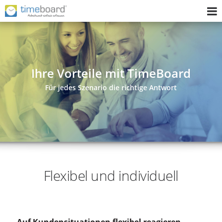
Home
Zeiterfassungssystem
Ihre Vorteile mit TimeBoard
Implementierung
Für jedes Szenario die richtige Antwort
Fragen Sie uns
Wer wir sind
Login
Flexibel und individuell