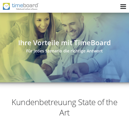
Home
Zeiterfassungssystem
Ihre Vorteile mit TimeBoard
Implementierung
Für jedes Szenario die richtige Antwort
Fragen Sie uns
Wer wir sind
Login
Kundenbetreuung State of the
Art