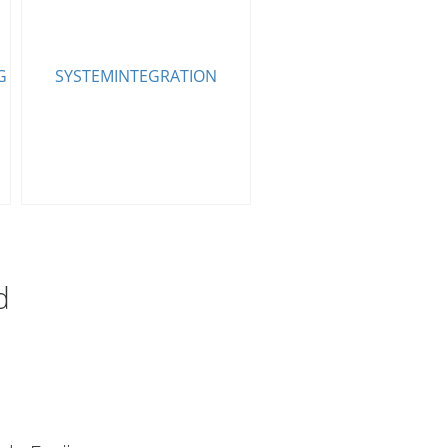
Kompatibel mit jedem Lohn-
G
SYSTEMINTEGRATION
und Abrechnungssystem und
allen Branchensoftwares
d