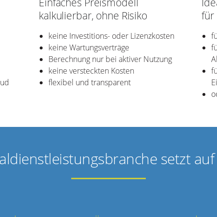
Einfaches Preismodell
Ide
kalkulierbar, ohne Risiko
für
keine Investitions- oder Lizenzkosten
f
keine Wartungsverträge
f
Berechnung nur bei aktiver Nutzung
A
keine versteckten Kosten
f
oud
flexibel und transparent
E
o
aldienstleistungsbranche setzt au