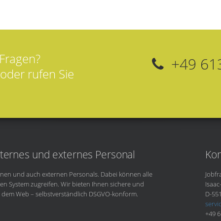
 Fragen?
+49 61
oder rufen Sie
nternes und externes Personal
Kon
ernen und auch externen Personals. Dabei können alle
Jobf
chen System zugreifen. Wir bieten Ihnen sichere und
Isaac
s dem Web – selbstverständlich DSGVO-konform.
D-55
serv
+49 6