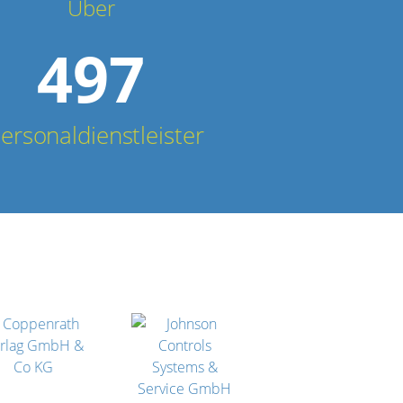
Über
497
ersonaldienstleister