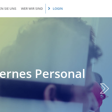
N SIE UNS
WER WIR SIND
LOGIN
ternes Personal