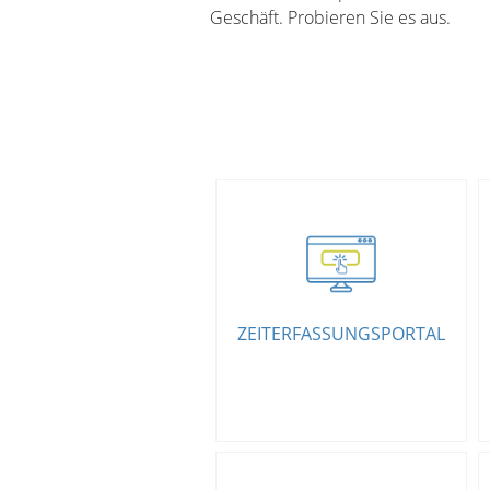
Geschäft. Probieren Sie es aus.
Die Zeiterfassung per
Browser,
Terminal und App, immer
ZEITERFASSUNGSPORTAL
aktuell