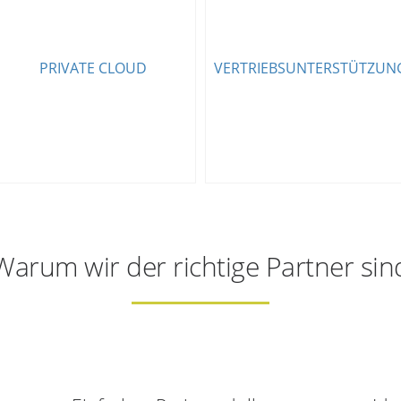
Sicher, immer verfügbar,
ohne Installation von jedem
Unterstützung beim Vertrieb
PRIVATE CLOUD
VERTRIEBSUNTERSTÜTZUN
Ort aus erreichbar, bester
für Ihre Endkunden und
Schutz Ihrer Daten in
Projekte
Deutschland
Warum wir der richtige Partner sin