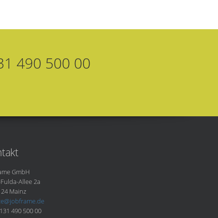
31 490 500 00
takt
rame GmbH
-Fulda-Allee 2a
124 Mainz
ice@jobframe.de
131 490 500 00