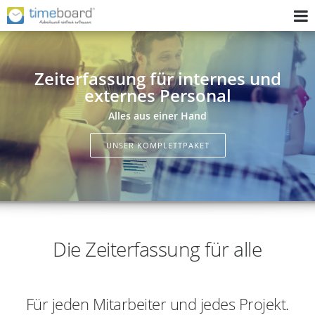
Home
Zeiterfassung für internes und
Zeiterfassungssystem
externes Personal
Implementierung
Alles aus einer Hand
Fragen Sie uns
UNSER KOMPLETTPAKET
Wer wir sind
Login
Die Zeiterfassung für alle
Für jeden Mitarbeiter und jedes Projekt.